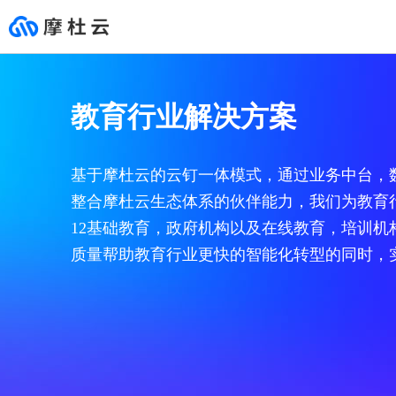
云市场
合作伙伴
支持与服务
开发者
推荐
行业解决方案
HOT
心选商场
成为合作伙伴
文档与工具
社区
教育行业解决方案
在这里您可以买到业务发展
摩杜云始终保持着开放的态
无论何时何地，摩杜云各领
面向开发者的技术学习、交
基础服务
通用解决方案
专栏
网站建设
咨询和销售伙伴(代理伙伴)
文档中心
所需的各类产品和服务，
度，发挥自身多年的行业能
域专家就在您身边，帮助您
流实践平台。
精选服务商，保障服务质
力积累，为生态伙伴赋能。
提升业务价值。
热门产品
新零售
互动问答
模板自助建站
咨询和销售伙伴(代销伙伴)
新手入门
安全
生态解决方案
量，支持先使用再购买，不
前往客户支持 >
基于摩杜云的云钉一体模式，通过业务中台，数
满意随时退款。
设计师定制建站
咨询和销售伙伴(集成商业伙伴)
自助工具
前往云市场 >
智能服务
最佳实践
整合摩杜云生态体系的伙伴能力，我们为教育
大促营销数据库
01
云服务器
高端功能定制建站
产品和解决方案伙伴
开发者资源
12基础教育，政府机构以及在线教育，培训
全域数据中台
安全稳定，高弹性的计
企业应用
营销推广
服务伙伴
质量帮助教育行业更快的智能化转型的同时，
数字门店
小程序
云市场伙伴
02
云数据库MySQL
智能客服
全球最受欢迎的开源数
消费者资产运营分析
安全市场
商超连锁全渠道零售
03
对象存储MOS
网络安全
稳定、安全、高效、易
购物中心智慧营销
主机安全