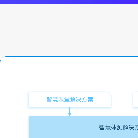
全域潜客运营
应用安全
会员管理
数据安全
智能语音点餐机
安全管理
金融
安全服务
数字银行
视频云营业厅
互联网银行
移动银行
智慧银行
数字证券
智能营销
行情上云
数字保险
数据中台