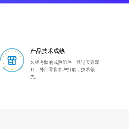
全域潜客运营
应用安全
会员管理
数据安全
智能语音点餐机
安全管理
金融
安全服务
数字银行
产品技术成熟
视频云营业厅
久经考验的成熟组件，经过天猫双
互联网银行
11、外部零售客户打磨，技术领
移动银行
先。
智慧银行
数字证券
智能营销
行情上云
数字保险
数据中台