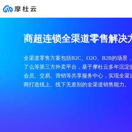
云市场
合作伙伴
支持与服务
开发者
推荐
行业解决方案
HOT
心选商场
成为合作伙伴
文档与工具
社区
商超连锁全渠道零售​解决
在这里您可以买到业务发展
摩杜云始终保持着开放的态
无论何时何地，摩杜云各领
面向开发者的技术学习、交
基础服务
通用解决方案
专栏
网站建设
咨询和销售伙伴(代理伙伴)
文档中心
所需的各类产品和服务，
度，发挥自身多年的行业能
域专家就在您身边，帮助您
流实践平台。
精选服务商，保障服务质
力积累，为生态伙伴赋能。
提升业务价值。
热门产品
新零售
互动问答
模板自助建站
咨询和销售伙伴(代销伙伴)
新手入门
安全
生态解决方案
量，支持先使用再购买，不
前往客户支持 >
全渠道零售方案包括B2C、O2O、B2B的场景
满意随时退款。
设计师定制建站
咨询和销售伙伴(集成商业伙伴)
自助工具
前往云市场 >
智能服务
最佳实践
了么等第三方外卖平台，基于摩杜云多年沉淀
大促营销数据库
01
云服务器
高端功能定制建站
产品和解决方案伙伴
开发者资源
会员、交易、营销等共享服务中心，实现全渠
全域数据中台
安全稳定，高弹性的计
企业应用
营销推广
服务伙伴
商打造线上、线下无差别的全渠道销售能力。
数字门店
小程序
云市场伙伴
02
云数据库MySQL
智能客服
全球最受欢迎的开源数
消费者资产运营分析
安全市场
商超连锁全渠道零售
03
对象存储MOS
网络安全
稳定、安全、高效、易
购物中心智慧营销
主机安全