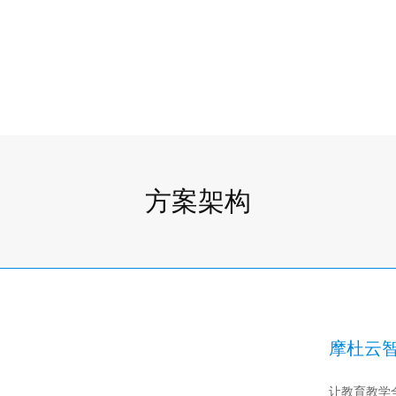
化工行业
AI养猪
光伏行业
交通物流
钢铁行业
高速
水泥行业
高速公路智慧运营
HOT
游戏
交通智能客服
交通数据中台
方案架构
云游戏
高速公路视频上云
游戏行业多场景云数
高速自由流收费稽核
音视频
高速云控
航空
音频行业应用
数字化转型
短视频
摩杜云
数字机坪
电商视频直播
HOT
物流运输
广电级大型赛事直播
让教育教学