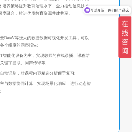
才培养策略提升教育治理水平，全力推动信息技术
可以介绍下你们的产品么
文旅
深度融合，推进优质教育资源共建共享。
Vlog解决方案
全域旅游
云DataV等强大的敏捷数据可视化开发工具，可以
智慧景区
各个维度的洞察报告;
智慧图书馆
OT智能化设备为主，实现教师的在线录播、课程结
关键字提取、同声传译等;
自动识别，对课程内容精选分析便于复习;
主与数据协同计算，实现场景化响应，进行动态智
;