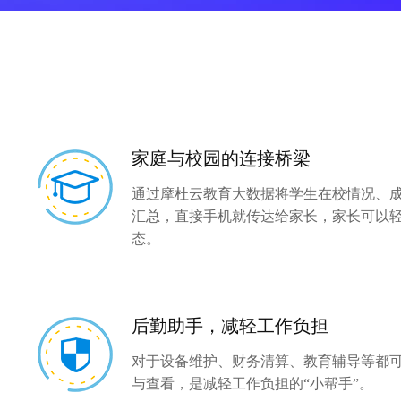
全域潜客运营
应用安全
会员管理
数据安全
智能语音点餐机
安全管理
金融
安全服务
数字银行
家庭与校园的连接桥梁
视频云营业厅
通过摩杜云教育大数据将学生在校情况、
互联网银行
汇总，直接手机就传达给家长，家长可以
移动银行
态。
智慧银行
数字证券
智能营销
后勤助手，减轻工作负担
行情上云
数字保险
对于设备维护、财务清算、教育辅导等都
与查看，是减轻工作负担的“小帮手”。
数据中台