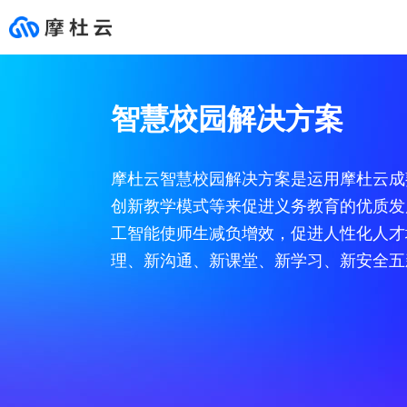
云市场
合作伙伴
支持与服务
开发者
推荐
行业解决方案
HOT
心选商场
成为合作伙伴
文档与工具
社区
智慧校园解决方案
在这里您可以买到业务发展
摩杜云始终保持着开放的态
无论何时何地，摩杜云各领
面向开发者的技术学习、交
基础服务
通用解决方案
专栏
网站建设
咨询和销售伙伴(代理伙伴)
文档中心
所需的各类产品和服务，
度，发挥自身多年的行业能
域专家就在您身边，帮助您
流实践平台。
精选服务商，保障服务质
力积累，为生态伙伴赋能。
提升业务价值。
热门产品
新零售
互动问答
模板自助建站
咨询和销售伙伴(代销伙伴)
新手入门
安全
生态解决方案
量，支持先使用再购买，不
前往客户支持 >
摩杜云智慧校园解决方案是运用摩杜云成
满意随时退款。
设计师定制建站
咨询和销售伙伴(集成商业伙伴)
自助工具
前往云市场 >
智能服务
最佳实践
创新教学模式等来促进义务教育的优质发
大促营销数据库
01
云服务器
高端功能定制建站
产品和解决方案伙伴
开发者资源
工智能使师生减负增效，促进人性化人才
全域数据中台
安全稳定，高弹性的计
企业应用
营销推广
服务伙伴
理、新沟通、新课堂、新学习、新安全五
数字门店
小程序
云市场伙伴
02
云数据库MySQL
智能客服
全球最受欢迎的开源数
消费者资产运营分析
安全市场
商超连锁全渠道零售
03
对象存储MOS
网络安全
稳定、安全、高效、易
购物中心智慧营销
主机安全