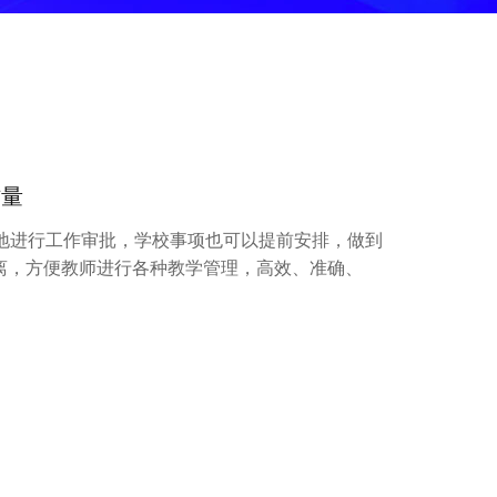
云HIS
区域医疗
区域医疗数字
医院互联网安全
能源
作量
精准电力负荷预测
地进行工作审批，学校事项也可以提前安排，做到
虚拟配网调度员
距离，方便教师进行各种教学管理，高效、准确、
电力设备预测性维护
新能源发电运营
电动车桩运营
综合能源服务平台
地产园区