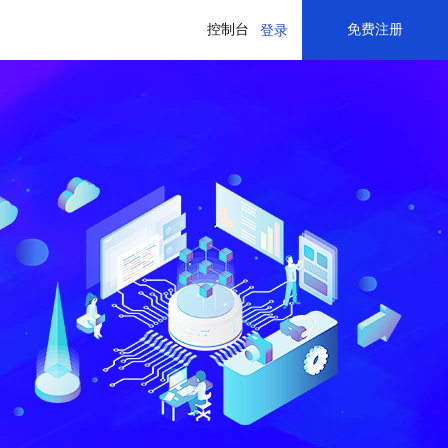
控制台
免费注册
登录
基础软件市场
开发者云
储MOS
储MOS
内容分发网络 CDN
内容分发网络 CDN
操作系统
体验实验室
医疗健康
运行环境
云开发平台
运维软件
基因组学
创新中心
基因组学公共数据集
开源软件
基因数据分析管理
创新资源
存储软件
三代测序组装
网络专线
医疗机构
开发者推广
开发工具
医疗机构精细化绩效运营管理
推广返现计划
影像云
远程医疗平台