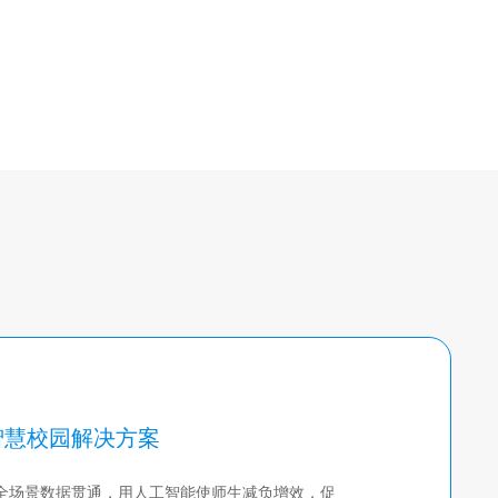
房地产数字化营销售楼
数字社区
智慧建筑
文化产业
传媒
媒体资产管理
传媒大数据
传媒内容生产
据库
体育
全民体育馆
短视频自动集锦
训练动作分析
智慧校园解决方案
生物识别访问控制
场馆人流监控和预测
全场景数据贯通，用人工智能使师生减负增效，促