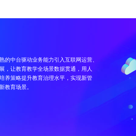
企业应用
生态合作计划
基础服务
开发者学堂
网站建设
生态体系
企业增值服务
开发者工具
云服务器
云服务器
云数据库MySQL
云数据库MySQL
对象存
对象存
公司注册
云原生合作计划(产品和解决方案类)
在线客服
学习路径
企业官网
合作伙伴
企业支持计划
API
数字政府
教育
人事管理
云原生合作计划(咨询和销售类)
技术工单
在线编程
电商网站
查询合作伙伴
专家技术服务
SDK
熟的中台驱动业务能力引入互联网运营、
销售管理
云效合作计划
我要建议
技能测试中心
模板建站
摩杜云创新中心
服务案例
云产品工具
互联网+监管
在线学教育企业
展，让教育教学全场景数据贯通，用人
04
内容分发网络 CDN
协同办公
loT渠道分销合作计划
我要投诉
考试认证
全球企业建站
开源工具
互联网+监管
在家学解决方案
培养策略提升教育治理水平，实现新管
05
全站加速 DCDN
算服务
人才培养
政务
高校教育
财务软件
SAP上云能力中心合作计划
训练营
APP定制开发
镜像站
新教育场景。
06
视频接入服务
产业经济智能分析
NEW
教育数据中台
高校合作
视频直播
百川企业服务中心合作计划
高端网站定制开发
Code Sample
07
域名注册
开发者计划
据库之一
政务行业云
智慧教学
区块链
区域一级经销商合作计划
精装版小程序
Java initializr
08
网站备案
政企标准地址服务
科研云
成长计划
RPA合作计划
行业设计定制建站
09
短信服务
服务培训
K12教育
政企数据中台建设
云存储合作计划
用的云存储服务
10
邮件推送
API 市场
智慧校园
NEW
云展会
创业服务
混合云存储合作计划