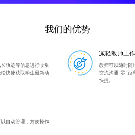
11
SSL证书
三个课堂
HOT
城市精细化管理
培训认证
人工智能
政务行业云合作计划
城市智能运行中心
NEW
数据迁移
制造
社会治理
我们的优势
故障排查
工业互联网
社区微脑
家居行业
城市工业智能
通用工业智能
减轻教师工
城市管理
电子招投标平台
智慧司法
成长轨迹等信息进行收集
教师可以随时随
制造在线复产
司法行业公共云
轻松快捷获取学生最新动
交流沟通“零”
制造业防疫复工
智慧交管
快捷。
工业生产调度优化
交通管理行业云
机床设备管理
重点车辆
工业视觉检测
一键护航
智慧农业
智能锅炉燃烧优化
可以自动管理，方便操作
AI养羊
行业工业智能
固废行业
AI养牛