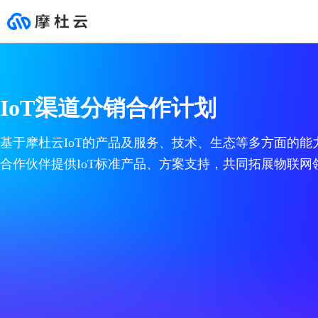
云市场
合作伙伴
支持与服务
开发者
推荐
行业解决方案
HOT
心选商场
成为合作伙伴
文档与工具
社区
IoT渠道分销合作计划
在这里您可以买到业务发展
摩杜云始终保持着开放的态
无论何时何地，摩杜云各领
面向开发者的技术学习、交
基础服务
通用解决方案
专栏
网站建设
咨询和销售伙伴(代理伙伴)
文档中心
所需的各类产品和服务，
度，发挥自身多年的行业能
域专家就在您身边，帮助您
流实践平台。
精选服务商，保障服务质
力积累，为生态伙伴赋能。
提升业务价值。
热门产品
新零售
互动问答
模板自助建站
咨询和销售伙伴(代销伙伴)
新手入门
安全
生态解决方案
量，支持先使用再购买，不
前往客户支持 >
基于摩杜云IoT的产品及服务、技术、生态等多方面的能
满意随时退款。
设计师定制建站
咨询和销售伙伴(集成商业伙伴)
自助工具
前往云市场 >
智能服务
最佳实践
大促营销数据库
合作伙伴提供IoT标准产品、方案支持，共同拓展物联网
01
云服务器
高端功能定制建站
产品和解决方案伙伴
开发者资源
全域数据中台
安全稳定，高弹性的计
企业应用
营销推广
服务伙伴
数字门店
小程序
云市场伙伴
02
云数据库MySQL
智能客服
全球最受欢迎的开源数
消费者资产运营分析
安全市场
商超连锁全渠道零售
03
对象存储MOS
网络安全
稳定、安全、高效、易
购物中心智慧营销
主机安全