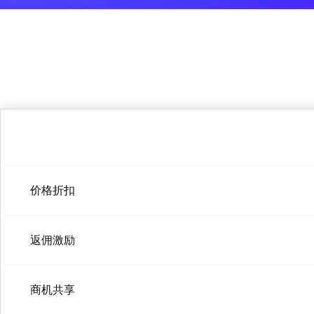
全域潜客运营
应用安全
会员管理
数据安全
智能语音点餐机
安全管理
金融
安全服务
数字银行
视频云营业厅
互联网银行
移动银行
价格折扣
智慧银行
数字证券
智能营销
返佣激励
行情上云
数字保险
商机共享
数据中台