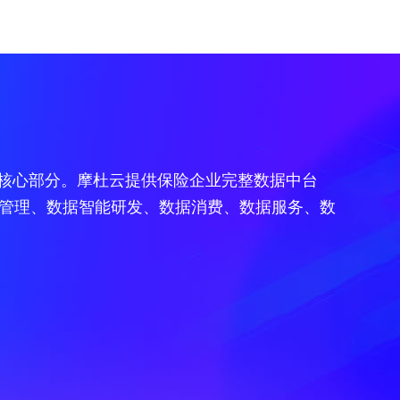
企业应用
生态合作计划
基础服务
开发者学堂
网站建设
生态体系
企业增值服务
开发者工具
云服务器
云服务器
云数据库MySQL
云数据库MySQL
对象存
对象存
公司注册
云原生合作计划(产品和解决方案类)
在线客服
学习路径
企业官网
合作伙伴
企业支持计划
API
数字政府
教育
人事管理
云原生合作计划(咨询和销售类)
技术工单
在线编程
电商网站
查询合作伙伴
专家技术服务
SDK
的核心部分。摩杜云提供保险企业完整数据中台
销售管理
云效合作计划
我要建议
技能测试中心
模板建站
摩杜云创新中心
服务案例
云产品工具
互联网+监管
在线学教育企业
04
内容分发网络 CDN
管理、数据智能研发、数据消费、数据服务、数
协同办公
loT渠道分销合作计划
我要投诉
考试认证
全球企业建站
开源工具
互联网+监管
在家学解决方案
05
全站加速 DCDN
算服务
人才培养
政务
高校教育
财务软件
SAP上云能力中心合作计划
训练营
APP定制开发
镜像站
06
视频接入服务
产业经济智能分析
NEW
教育数据中台
高校合作
视频直播
百川企业服务中心合作计划
高端网站定制开发
Code Sample
07
域名注册
开发者计划
据库之一
政务行业云
智慧教学
区块链
区域一级经销商合作计划
精装版小程序
Java initializr
08
网站备案
政企标准地址服务
科研云
成长计划
RPA合作计划
行业设计定制建站
09
短信服务
服务培训
K12教育
政企数据中台建设
云存储合作计划
用的云存储服务
10
邮件推送
API 市场
智慧校园
NEW
云展会
创业服务
混合云存储合作计划