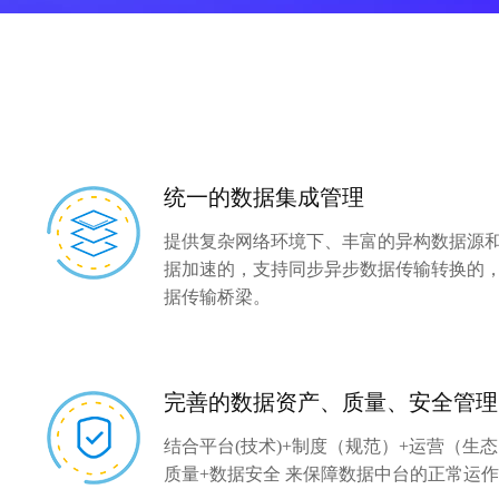
全域潜客运营
应用安全
会员管理
数据安全
智能语音点餐机
安全管理
金融
安全服务
数字银行
统一的数据集成管理
视频云营业厅
提供复杂网络环境下、丰富的异构数据源
互联网银行
据加速的，支持同步异步数据传输转换的
移动银行
据传输桥梁。
智慧银行
数字证券
智能营销
完善的数据资产、质量、安全管理
行情上云
结合平台(技术)+制度（规范）+运营（生态
数字保险
质量+数据安全 来保障数据中台的正常运
数据中台