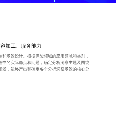
云HIS
区域医疗
区域医疗数字
医院互联网安全
能源
内容加工、服务能力
精准电力负荷预测
题和场景设计。根据保险领域的应用领域和类别，
虚拟配网调度员
程中的实际痛点和问题，确定分析洞察主题及围绕
电力设备预测性维护
场景，最终产出和确定各个分析洞察场景的核心分
新能源发电运营
电动车桩运营
综合能源服务平台
地产园区