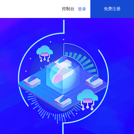
控制台
免费注册
登录
基础软件市场
开发者云
储MOS
储MOS
内容分发网络 CDN
内容分发网络 CDN
操作系统
体验实验室
医疗健康
运行环境
云开发平台
运维软件
基因组学
创新中心
基因组学公共数据集
开源软件
基因数据分析管理
创新资源
存储软件
三代测序组装
网络专线
医疗机构
开发者推广
开发工具
医疗机构精细化绩效运营管理
推广返现计划
影像云
远程医疗平台