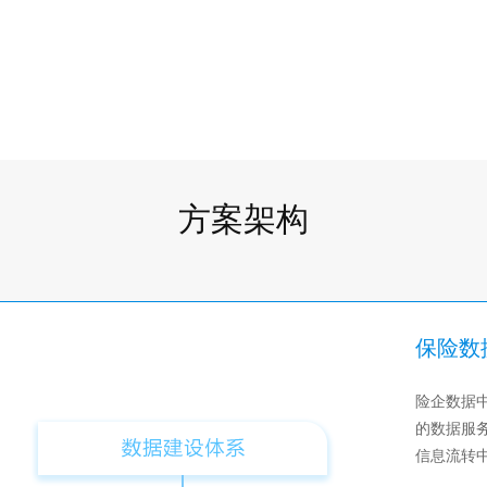
化工行业
AI养猪
光伏行业
交通物流
钢铁行业
高速
水泥行业
高速公路智慧运营
HOT
游戏
交通智能客服
方案架构
交通数据中台
云游戏
高速公路视频上云
游戏行业多场景云数
高速自由流收费稽核
音视频
高速云控
保险数
航空
音频行业应用
数字化转型
险企数据
短视频
的数据服
数字机坪
电商视频直播
HOT
信息流转
物流运输
广电级大型赛事直播