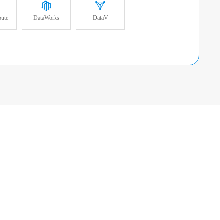
ute
DataWorks
DataV