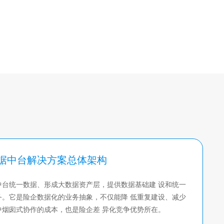
房地产数字化营销售楼
数字社区
智慧建筑
文化产业
传媒
媒体资产管理
传媒大数据
传媒内容生产
据库
体育
全民体育馆
据中台解决方案总体架构
短视频自动集锦
中台统一数据、形成大数据资产层，提供数据基础建 设和统一
训练动作分析
务。它是险企数据化的业务抽象，不仅能降 低重复建设、减少
生物识别访问控制
中烟囱式协作的成本，也是险企差 异化竞争优势所在。
场馆人流监控和预测