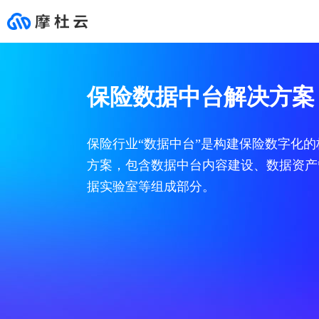
云市场
合作伙伴
支持与服务
开发者
推荐
行业解决方案
HOT
心选商场
成为合作伙伴
文档与工具
社区
保险数据中台解决方案
在这里您可以买到业务发展
摩杜云始终保持着开放的态
无论何时何地，摩杜云各领
面向开发者的技术学习、交
基础服务
通用解决方案
专栏
网站建设
咨询和销售伙伴(代理伙伴)
文档中心
所需的各类产品和服务，
度，发挥自身多年的行业能
域专家就在您身边，帮助您
流实践平台。
精选服务商，保障服务质
力积累，为生态伙伴赋能。
提升业务价值。
热门产品
新零售
互动问答
模板自助建站
咨询和销售伙伴(代销伙伴)
新手入门
安全
生态解决方案
量，支持先使用再购买，不
前往客户支持 >
保险行业“数据中台”是构建保险数字化
满意随时退款。
设计师定制建站
咨询和销售伙伴(集成商业伙伴)
自助工具
前往云市场 >
智能服务
最佳实践
大促营销数据库
方案，包含数据中台内容建设、数据资产
01
云服务器
高端功能定制建站
产品和解决方案伙伴
开发者资源
全域数据中台
据实验室等组成部分。
安全稳定，高弹性的计
企业应用
营销推广
服务伙伴
数字门店
小程序
云市场伙伴
02
云数据库MySQL
智能客服
全球最受欢迎的开源数
消费者资产运营分析
安全市场
商超连锁全渠道零售
03
对象存储MOS
网络安全
稳定、安全、高效、易
购物中心智慧营销
主机安全