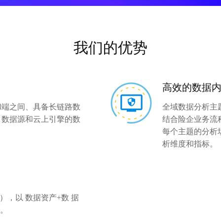
11
SSL证书
三个课堂
HOT
城市精细化管理
培训认证
人工智能
政务行业云合作计划
城市智能运行中心
NEW
数据迁移
制造
社会治理
我们的优势
故障排查
工业互联网
社区微脑
家居行业
城市工业智能
通用工业智能
高效的数据
城市管理
电子招投标平台
智慧司法
和端之间、具备长链路数
全域数据分析主
制造在线复产
司法行业公共云
，数据源和云上引擎的数
结合险企业务流
制造业防疫复工
智慧交管
每个主题的分析
析维度和指标。
工业生产调度优化
交通管理行业云
机床设备管理
重点车辆
工业视觉检测
一键护航
智慧农业
智能锅炉燃烧优化
），以 数据资产+数 据
AI养羊
行业工业智能
作。
固废行业
AI养牛