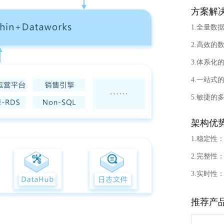
网络货运平台系统
音视频基础场景
方案解
汽车
智能媒资管理
1.全量数
全域数据中台
2.高效
3.体系
4.一站
5.敏捷的
架构优
1.稳定
2.完整
3.实时
推荐产